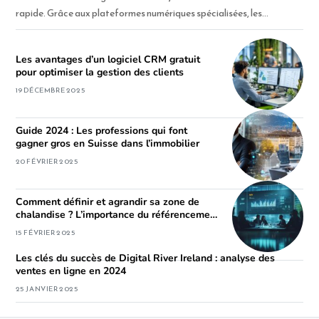
rapide. Grâce aux plateformes numériques spécialisées, les…
Les avantages d’un logiciel CRM gratuit
pour optimiser la gestion des clients
19 DÉCEMBRE 2025
Guide 2024 : Les professions qui font
gagner gros en Suisse dans l’immobilier
20 FÉVRIER 2025
Comment définir et agrandir sa zone de
chalandise ? L’importance du référencement
local pour votre site web
15 FÉVRIER 2025
Les clés du succès de Digital River Ireland : analyse des
ventes en ligne en 2024
25 JANVIER 2025