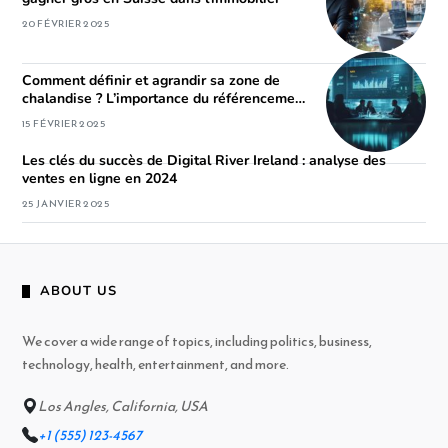
20 FÉVRIER 2025
Comment définir et agrandir sa zone de
chalandise ? L’importance du référencement
local pour votre site web
15 FÉVRIER 2025
Les clés du succès de Digital River Ireland : analyse des
ventes en ligne en 2024
25 JANVIER 2025
ABOUT US
We cover a wide range of topics, including politics, business,
technology, health, entertainment, and more.
Los Angles, California, USA
+1 (555) 123-4567