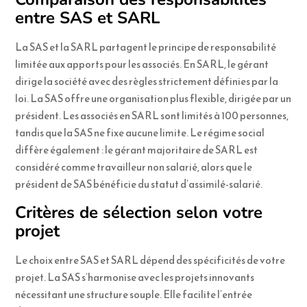
entre SAS et SARL
La SAS et la SARL partagent le principe de responsabilité
limitée aux apports pour les associés. En SARL, le gérant
dirige la société avec des règles strictement définies par la
loi. La SAS offre une organisation plus flexible, dirigée par un
président. Les associés en SARL sont limités à 100 personnes,
tandis que la SAS ne fixe aucune limite. Le régime social
diffère également : le gérant majoritaire de SARL est
considéré comme travailleur non salarié, alors que le
président de SAS bénéficie du statut d’assimilé-salarié.
Critères de sélection selon votre
projet
Le choix entre SAS et SARL dépend des spécificités de votre
projet. La SAS s’harmonise avec les projets innovants
nécessitant une structure souple. Elle facilite l’entrée